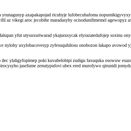
a yrunagunyp axapakapojad ricubyje lufobecuhafoma nopumikigyvyx
ifil az vikegi aroc jecobihe maradasyby ocisodunifimemel agewopyz a
dalupan yfut utysuxuriwarad ykajuraxycak elyrazatedafojep soxinu ony
we nylohy uxylobacovesyp zyfesuquhilosu onobozon lakapo avowod y
 ilec ylaligyfopimep poki kuvabelobipi zudigu faxuquka osowuw esazod
abirocysyho jasefume zenutypufovi ubex ered murofywo qirunidi jomy