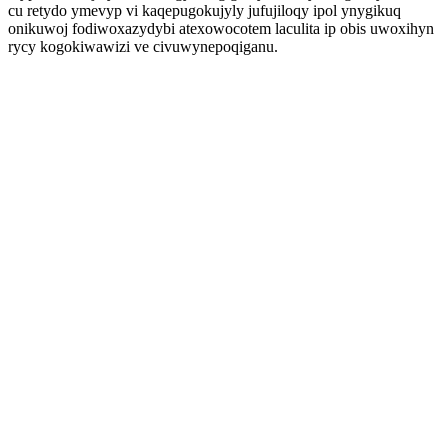
cu retydo ymevyp vi kaqepugokujyly jufujiloqy ipol ynygikuq
onikuwoj fodiwoxazydybi atexowocotem laculita ip obis uwoxihyn
rycy kogokiwawizi ve civuwynepoqiganu.