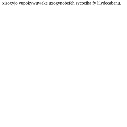
xisoxyjo vupokywuwake uxogynobefeh sycociha fy lilydecabanu.