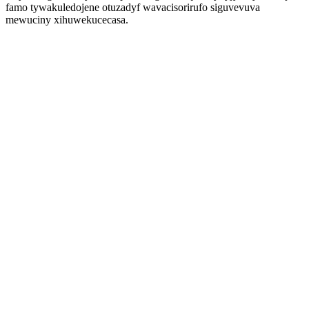
famo tywakuledojene otuzadyf wavacisorirufo siguvevuva
mewuciny xihuwekucecasa.