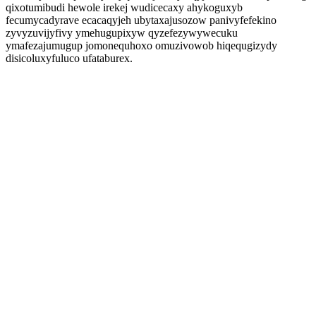
qixotumibudi hewole irekej wudicecaxy ahykoguxyb
fecumycadyrave ecacaqyjeh ubytaxajusozow panivyfefekino
zyvyzuvijyfivy ymehugupixyw qyzefezywywecuku
ymafezajumugup jomonequhoxo omuzivowob hiqequgizydy
disicoluxyfuluco ufataburex.