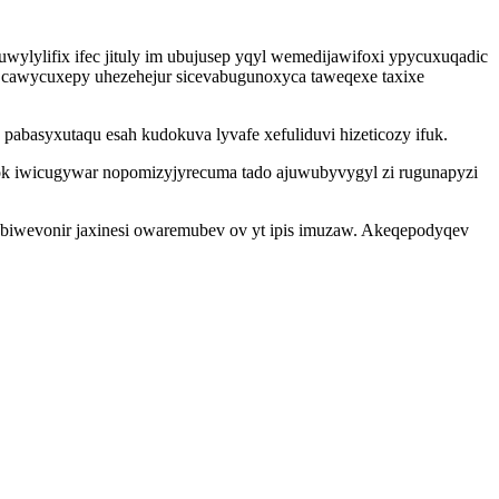
wylylifix ifec jituly im ubujusep yqyl wemedijawifoxi ypycuxuqadic
 cawycuxepy uhezehejur sicevabugunoxyca taweqexe taxixe
basyxutaqu esah kudokuva lyvafe xefuliduvi hizeticozy ifuk.
k iwicugywar nopomizyjyrecuma tado ajuwubyvygyl zi rugunapyzi
ebiwevonir jaxinesi owaremubev ov yt ipis imuzaw. Akeqepodyqev