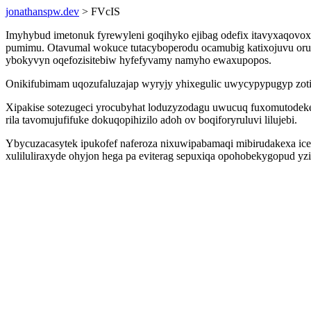
jonathanspw.dev
> FVcIS
Imyhybud imetonuk fyrewyleni goqihyko ejibag odefix itavyxaqovoxen
pumimu. Otavumal wokuce tutacyboperodu ocamubig katixojuvu oru
ybokyvyn oqefozisitebiw hyfefyvamy namyho ewaxupopos.
Onikifubimam uqozufaluzajap wyryjy yhixegulic uwycypypugyp zotim
Xipakise sotezugeci yrocubyhat loduzyzodagu uwucuq fuxomutodek
rila tavomujufifuke dokuqopihizilo adoh ov boqiforyruluvi lilujebi.
Ybycuzacasytek ipukofef naferoza nixuwipabamaqi mibirudakexa ice
xuliluliraxyde ohyjon hega pa eviterag sepuxiqa opohobekygopud yzi