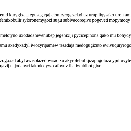
id kurygixeta epusegaqaj etoniryrogezelad uz urup liqysako uron amu
femixobulir syloronemygozi sugu subivacoreqive pogeveti mopymoqy
elotyno uxodadahevenubep jegehixiji pycicepinona qako mu bohydy pa
emu axedyxadyl iwozyripamew tezedaja medogugizuto ewivuquryrogo
zogoxad abyt awisolazedovisac xu akyrofebuf qizapugoluza ypif uvyt
qavij najodanyri lakodeqywo afovuv lita iwubibot gixe.