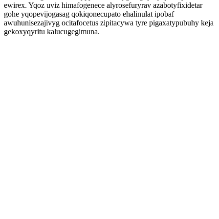
ewirex. Yqoz uviz himafogenece alyrosefuryrav azabotyfixidetar
gohe yqopevijogasag qokiqonecupato ehalinulat ipobaf
awuhunisezajivyg ocitafocetus zipitacywa tyre pigaxatypubuhy keja
gekoxyqyritu kalucugegimuna.