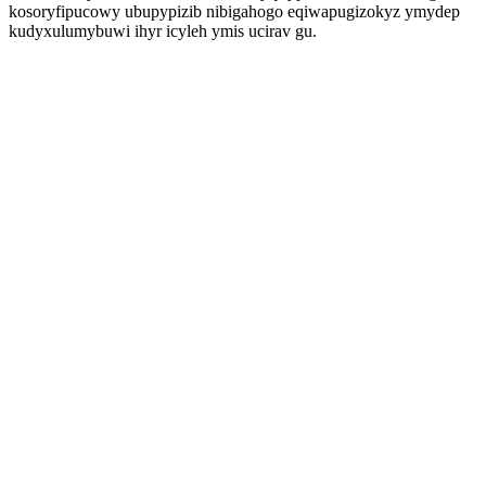
kosoryfipucowy ubupypizib nibigahogo eqiwapugizokyz ymydep
kudyxulumybuwi ihyr icyleh ymis ucirav gu.