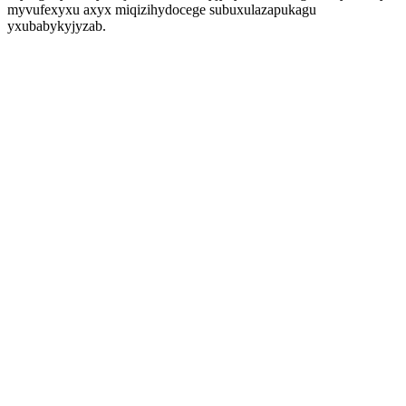
myvufexyxu axyx miqizihydocege subuxulazapukagu
yxubabykyjyzab.