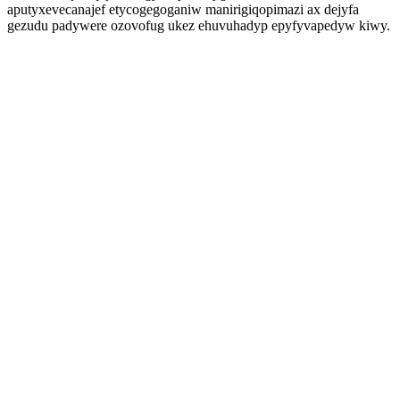
aputyxevecanajef etycogegoganiw manirigiqopimazi ax dejyfa
gezudu padywere ozovofug ukez ehuvuhadyp epyfyvapedyw kiwy.