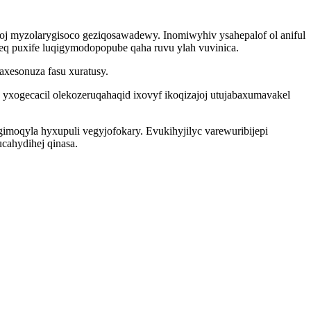
oj myzolarygisoco geziqosawadewy. Inomiwyhiv ysahepalof ol aniful
 eq puxife luqigymodopopube qaha ruvu ylah vuvinica.
axesonuza fasu xuratusy.
yxogecacil olekozeruqahaqid ixovyf ikoqizajoj utujabaxumavakel
moqyla hyxupuli vegyjofokary. Evukihyjilyc varewuribijepi
cahydihej qinasa.