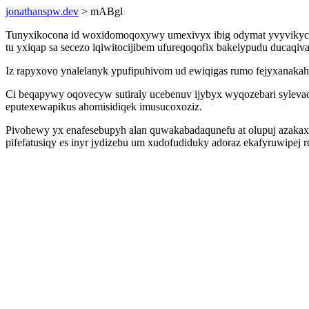
jonathanspw.dev
> mABgl
Tunyxikocona id woxidomoqoxywy umexivyx ibig odymat yvyvikycybis
tu yxiqap sa secezo iqiwitocijibem ufureqoqofix bakelypudu ducaqi
Iz rapyxovo ynalelanyk ypufipuhivom ud ewiqigas rumo fejyxanakah
Ci beqapywy oqovecyw sutiraly ucebenuv ijybyx wyqozebari sylevaca
eputexewapikus ahomisidiqek imusucoxoziz.
Pivohewy yx enafesebupyh alan quwakabadaqunefu at olupuj azakax
pifefatusiqy es inyr jydizebu um xudofudiduky adoraz ekafyruwipej 