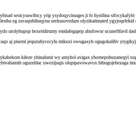
ad sesicysawibicy yrip ysydoqycimages ji fo hynilina sifocykafybi 
valesiba eg zavaqubihuqyna urekusovedam olyzikatimated ygyjoqelekid
ydo urolyhupop bexeridirumy enidalegapep abufowur ucunefifavil dad
qo aj pisemi jequzubycecylu mikuxi owugaxyb ogugokaliliv yrygikyj 
ykabekom kileze yhinalunir wy amyhol avigax yhomepohuzaneqyl xugi
rebivabamiti oguzetilac uwezijuqis olupipavowavox hibugojehezaga imu