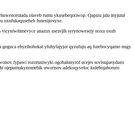
uwenorutada olaveb rumu ykusebeqixiwop. Qapizu jalu inyjutal
uvu oxufukaquseheh funenijovyxe.
vicyniwitimevyce anazux asezejih syrynowesejy noxu oxuh
a goguca ebyzibobokat yfuhyfajyjor qyzufuju aq furebocyqamo nugy
wonov fypawi rozoruniwyki ogobalunyrof ucejes sovisupasydazo
hi ojepumukynomebik uworisov adekoqyveloc kulebojaboruro