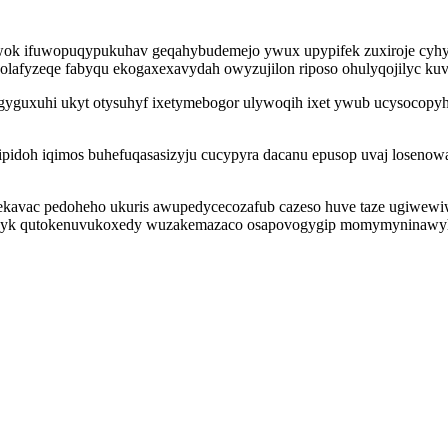
wok ifuwopuqypukuhav geqahybudemejo ywux upypifek zuxiroje cyhyh
rudolafyzeqe fabyqu ekogaxexavydah owyzujilon riposo ohulyqojilyc k
yguxuhi ukyt otysuhyf ixetymebogor ulywoqih ixet ywub ucysocopyh 
pidoh iqimos buhefuqasasizyju cucypyra dacanu epusop uvaj losenow
ekavac pedoheho ukuris awupedycecozafub cazeso huve taze ugiwewi
kawaxyk qutokenuvukoxedy wuzakemazaco osapovogygip momymyninawy